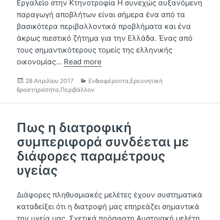
Εργαλείο στην Κτηνοτροφία Η συνεχώς αυξανόμενη
παραγωγή αποβλήτων είναι σήμερα ένα από τα
βασικότερα περιβαλλοντικά προβλήματα και ένα
άκρως πιεστικό ζήτημα για την Ελλάδα. Ένας από
τους σημαντικότερους τομείς της ελληνικής
οικονομίας…
Read more
Δημοσιεύτηκε
Κατηγορίες
28 Απριλίου 2017
Ενδιαφέροντα
,
Ερευνητική
την
δραστηριότητα
,
Περιβάλλον
Πως η διατροφική
συμπεριφορά συνδέεται με
διάφορες παραμέτρους
υγείας
Διάφορες πληθυσμιακές μελέτες έχουν συστηματικά
καταδείξει ότι η διατροφή μας επηρεάζει σημαντικά
την υγεία μας. Σχετικά πρόσφατη Αυστριακή μελέτη