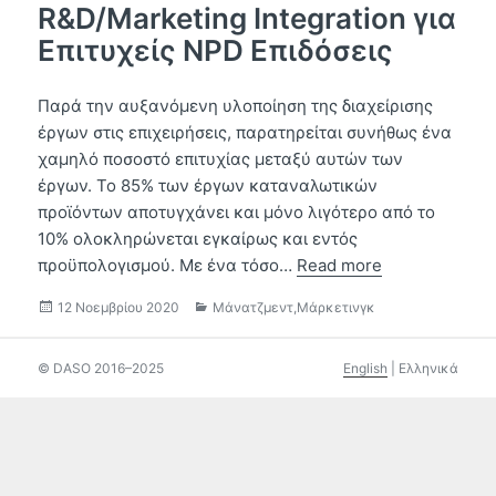
R&D/Marketing Integration για
Επιτυχείς NPD Επιδόσεις
Παρά την αυξανόμενη υλοποίηση της διαχείρισης
έργων στις επιχειρήσεις, παρατηρείται συνήθως ένα
χαμηλό ποσοστό επιτυχίας μεταξύ αυτών των
έργων. Το 85% των έργων καταναλωτικών
προϊόντων αποτυγχάνει και μόνο λιγότερο από το
10% ολοκληρώνεται εγκαίρως και εντός
προϋπολογισμού. Με ένα τόσο…
Read more
Δημοσιεύτηκε
Κατηγορίες
12 Νοεμβρίου 2020
Μάνατζμεντ
,
Μάρκετινγκ
την
© DASO 2016–2025
English
|
Ελληνικά