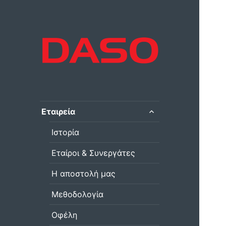
επέκταση
Εταιρεία
του
μενού
Ιστορία
απόγονος
Εταίροι & Συνεργάτες
Η αποστολή μας
Μεθοδολογία
Οφέλη