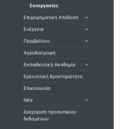
Συνεργασίες
επέκταση
Επιχειρηματική Απόδοση
του
μενού
επέκταση
Ενέργεια
απόγονος
του
μενού
επέκταση
Περιβάλλον
απόγονος
του
μενού
Αγροδιατροφή
απόγονος
επέκταση
Εκπαιδευτική Ακαδημία
του
μενού
Ερευνητική δραστηριότητα
απόγονος
Επικοινωνία
επέκταση
Νέα
του
μενού
Διαχείριση προσωπικών
απόγονος
δεδομένων