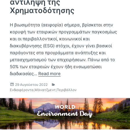
αντίληψη της
Χρηματοδότησης
Η βιωσιμότητα (αειφορία) σήμερα, βρίσκεται στην
κορυφή των εταιρικών προγραμμάτων παγκοσμίως
και οι περιβαλλοντικοί, κοινωνικοί και
διακυβέρνησης (ESG) στόχοι, έχουν γίνει βασικοί
παράγοντες στα προγράμματα ανάπτυξης και
μετασχηματισμού των επιχειρήσεων. Πάνω από το
50% των εταιρειών έχουν ήδη ενσωματώσει
διαδικασίες…
Read more
Δημοσιεύτηκε
Κατηγορίες
29 Αυγούστου 2022
την
Ενδιαφέροντα
,
Μάνατζμεντ
,
Περιβάλλον