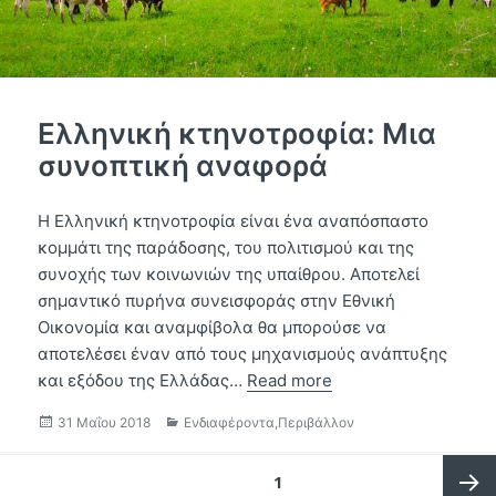
Ελληνική κτηνοτροφία: Μια
συνοπτική αναφορά
Η Ελληνική κτηνοτροφία είναι ένα αναπόσπαστο
κομμάτι της παράδοσης, του πολιτισμού και της
συνοχής των κοινωνιών της υπαίθρου. Αποτελεί
σημαντικό πυρήνα συνεισφοράς στην Εθνική
Οικονομία και αναμφίβολα θα μπορούσε να
αποτελέσει έναν από τους μηχανισμούς ανάπτυξης
και εξόδου της Ελλάδας…
Read more
Δημοσιεύτηκε
Κατηγορίες
31 Μαΐου 2018
Ενδιαφέροντα
,
Περιβάλλον
την
Σελιδοποίηση
ΣΕΛΊΔΑ
1
άρθρων