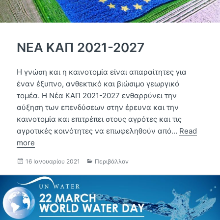
ΝΕΑ ΚΑΠ 2021-2027
Η γνώση και η καινοτομία είναι απαραίτητες για
έναν έξυπνο, ανθεκτικό και βιώσιμο γεωργικό
τομέα. Η Νέα ΚΑΠ 2021-2027 ενθαρρύνει την
αύξηση των επενδύσεων στην έρευνα και την
καινοτομία και επιτρέπει στους αγρότες και τις
αγροτικές κοινότητες να επωφεληθούν από…
Read
more
Δημοσιεύτηκε
Κατηγορίες
16 Ιανουαρίου 2021
Περιβάλλον
την